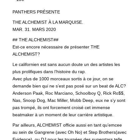
PANTHERS PRÉSENTE
THE ALCHEMIST À LA MARQUISE.
MAR. 31. MARS 2020
## THE ALCHEMIST##
Est-ce encore nécessaire de présenter THE
ALCHEMIST?
Le californien est sans aucun doute un des artistes les
plus prolifiques dans l’histoire du rap.
Avec plus de 1000 morceaux sortis à ce jour, on se
demande bien qui ne s’est pas posé sur un beat de ALC?
Anderson Paak, Roc Marciano, Schoolboy Q, Rick Ro$$,
Nas, Snoop Dog, Mac Miller, Mobb Deep, eux ne s’y sont
pas trompé, ils ont forcement croisé cet immense
beatmaker à un moment de leur carrière artistique.
Par ailleurs, ALCHEMIST officie aussi en tant qu’emcee
au sein de Gangrene (avec Oh No) et Step Brothers(avec
Evidence), ou DJ pour les tournées des superstars telle