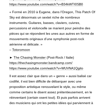
https://www.youtube.com/watch?v=B34kWTI0SB0
« Formé en 2010 à Eugene, dans l’Oregon, This Patch Of
Sky est désormais un sextet riche de nombreux
instruments. Guitares, basses, claviers, cuivres,
percussions et violoncelle se marient pour peindre des
pièces qui se répondent les unes aux autres en forme de
mouvements originaux d’une symphonie post-rock
aérienne et délicate. »
–
Totoromoon
►
The Chasing Monster
(Post-Rock / Italie)
https://thechasingmonster.bandcamp.com/
https://www.youtube.com/watch?v=WUVNA1Qgito
Il est assez clair que dans un « genre » aussi balisé car
codifié, il est bien difficile de débarquer avec une
proposition artistique renouvelant le style, ou même
comme certains le disent assez prétentieusement, en le
réinventant (certain osent tout). Et puis parfois arrivent
des musiciens qui ont les petites idées qui parviennent à