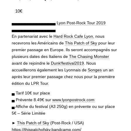
10€
▄▄▄▄▄▄▄▄▄▄▄▄▄▄▄
Lyon Post-Rock Tour 2019
▄▄▄▄▄▄▄▄▄▄▄▄▄▄▄
En partenariat avec le
Hard Rock Cafe Lyon
, nous
recevrons les Américains de
This Patch of Sky
pour leur
premier passage en Europe. Ils seront accompagnés sur
plusieurs dates des Italiens de
The Chasing Monster
avant de rejoindre le
Dunk!festival2019
. Nous
accueillerons également les Lyonnais de
Songes
un an
après leur premier passage chez nous pour la première
édition du LPR Tour.
▄ Tarif 10€ sur place
▄ Prévente 8.49€ sur
www.lyonpostrock.com
▄ Affiche du festival (A3 250g) en prévente ou sur place
5€ – Série Limitée
►
This Patch of Sky
(Post-Rock / USA)
https://thispatchofsky.bandcamp.com/