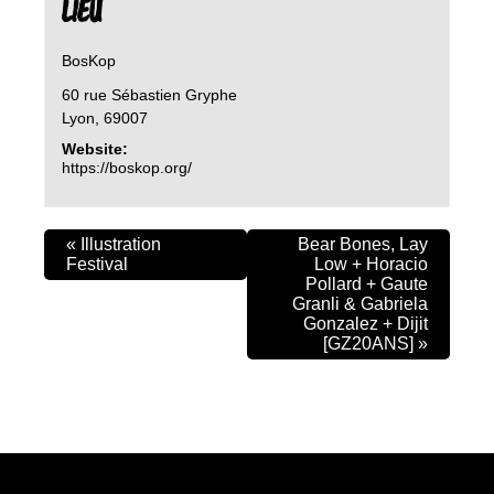
LIEU
BosKop
60 rue Sébastien Gryphe
Lyon
,
69007
Website:
https://boskop.org/
«
Illustration
Bear Bones, Lay
Festival
Low + Horacio
Pollard + Gaute
Granli & Gabriela
Gonzalez + Dijit
[GZ20ANS]
»