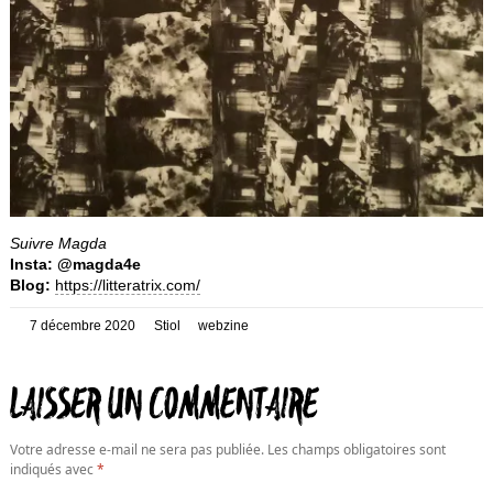
Suivre Magda
Insta: @magda4e
Blog:
https://litteratrix.com/
Posté
Auteur
Catégories
7 décembre 2020
Stiol
webzine
le
LAISSER UN COMMENTAIRE
Votre adresse e-mail ne sera pas publiée.
Les champs obligatoires sont
indiqués avec
*