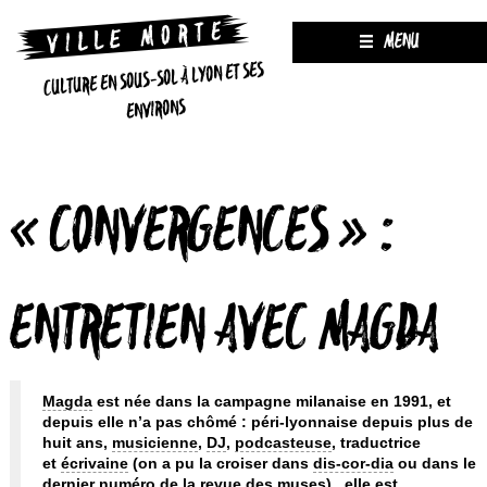
MENU
CULTURE EN SOUS-SOL À LYON ET SES
ENVIRONS
« CONVERGENCES » :
ENTRETIEN AVEC MAGDA
Magda
est née dans la campagne milanaise en 1991, et
depuis elle n’a pas chômé : péri-lyonnaise depuis plus de
huit ans,
musicienne
,
DJ
,
podcasteuse
, traductrice
et
écrivaine
(on a pu la croiser dans
dis-cor-dia
ou dans le
dernier numéro de
la revue des muses
) , elle est