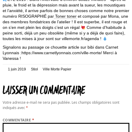
pluie, le froid et la dépression mais avant la sueur, les moustiques
et l’anxiété, il arrive parfois de bonnes choses comme notre premier
numéro RISOGRAPHIÉ par
Toner toner
et composé par Mona, une
des membres fondatrices de l’atelier ! Il est superbe, il est rouge et
on s’en met plein les doigts c’est un régal
Comme d’habitude à
peine sorti, déjà un peu obsolète (même si y a déjà de quoi faire),
toutes les mises à jour sont sur villemorte.fr/agenda !
Signalons au passage ce chouette article sur bibi dans Carnet
Lyonnais :https://www.carnetlyonnais.com/ville-morte/ Merci à
Vanessa !
Posté
Auteur
Catégories
1 juin 2019
Stiol
Ville Morte Papier
le
LAISSER UN COMMENTAIRE
Votre adresse e-mail ne sera pas publiée.
Les champs obligatoires sont
indiqués avec
*
COMMENTAIRE
*