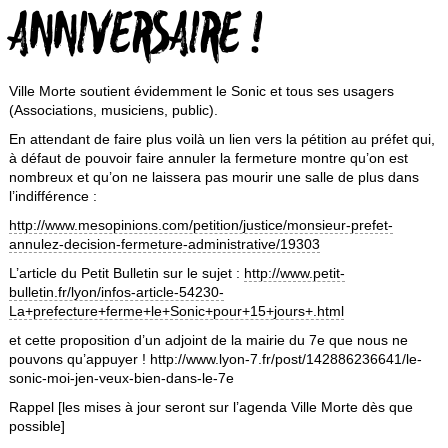
ANNIVERSAIRE !
Ville Morte soutient évidemment le Sonic et tous ses usagers
(Associations, musiciens, public).
En attendant de faire plus voilà un lien vers la pétition au préfet qui,
à défaut de pouvoir faire annuler la fermeture montre qu’on est
nombreux et qu’on ne laissera pas mourir une salle de plus dans
l’indifférence :
http://www.mesopinions.com/petition/justice/monsieur-prefet-
annulez-decision-fermeture-administrative/19303
L’article du Petit Bulletin sur le sujet :
http://www.petit-
bulletin.fr/lyon/infos-article-54230-
La+prefecture+ferme+le+Sonic+pour+15+jours+.html
et cette proposition d’un adjoint de la mairie du 7e que nous ne
pouvons qu’appuyer ! http://www.lyon-7.fr/post/142886236641/le-
sonic-moi-jen-veux-bien-dans-le-7e
Rappel [les mises à jour seront sur l’agenda Ville Morte dès que
possible]