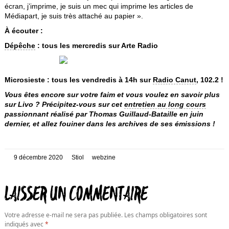
écran, j’imprime, je suis un mec qui imprime les articles de
Médiapart, je suis très attaché au papier ».
À écouter :
Dépêche
: tous les mercredis sur Arte Radio
Microsieste : tous les vendredis à 14h sur
Radio Canut
, 102.2 !
Vous êtes encore sur votre faim et vous voulez en savoir plus
sur Livo ? Précipitez-vous sur cet
entretien au long cours
passionnant réalisé par Thomas Guillaud-Bataille en juin
dernier, et allez fouiner dans les archives de ses émissions !
Posté
Auteur
Catégories
9 décembre 2020
Stiol
webzine
le
LAISSER UN COMMENTAIRE
Votre adresse e-mail ne sera pas publiée.
Les champs obligatoires sont
indiqués avec
*