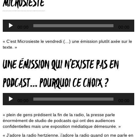
MICROSIESTE
Lecteur
00:00
00:00
audio
« C’est Microsieste le vendredi (…) une émission plutôt axée sur le
texte. »
L
UNE ÉMISSION QUI N’EXISTE PAS EN
a
PODCAST… POURQUOI CE CHOIX ?
00:00
00:00
« plein de gens prédisent la fin de la radio, la presse parle
énormément de studio de podcasts qui ont des audiences
confidentielles mais une exposition médiatique démesurée. »
« J’adore la radio hertzienne, j’adore la radio quand on me parle en