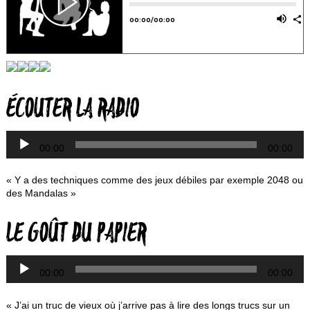
L
ÉCOUTER LA RADIO
a
00:00
00:00
« Y a des techniques comme des jeux débiles par exemple 2048 ou
des Mandalas »
L
LE GOÛT DU PAPIER
a
00:00
00:00
« J’ai un truc de vieux où j’arrive pas à lire des longs trucs sur un