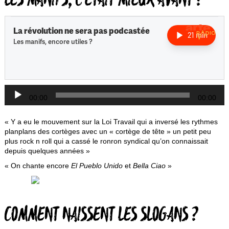
LES MANIFS, C’ÉTAIT MIEUX AVANT ?
Lecteur
00:00
00:00
audio
« Y a eu le mouvement sur la Loi Travail qui a inversé les rythmes
planplans des cortèges avec un « cortège de tête » un petit peu
plus rock n roll qui a cassé le ronron syndical qu’on connaissait
depuis quelques années »
« On chante encore
El Pueblo Unido
et
Bella Ciao
»
L
COMMENT NAISSENT LES SLOGANS ?
a