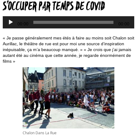
S’OCCUPER PAR TEMPS DE COVID
a
00:00
00:00
« Je passe généralement mes étés à faire au moins soit Chalon soit
Aurillac, le théâtre de rue est pour moi une source d’inspiration
inépuisable, ça m’a beaucoup manqué. » « Je crois que j’ai jamais
autant été au cinéma que cette année, je regarde énormément de
films »
Chalon Dans La Rue