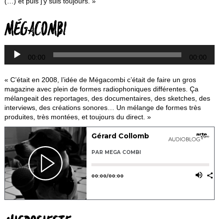
(…) et puis j’y suis toujours. »
L
MÉGACOMBI
a
00:00
00:00
« C’était en 2008, l’idée de Mégacombi c’était de faire un gros
magazine avec plein de formes radiophoniques différentes. Ça
mélangeait des reportages, des documentaires, des sketches, des
interviews, des créations sonores… Un mélange de formes très
produites, très montées, et toujours du direct. »