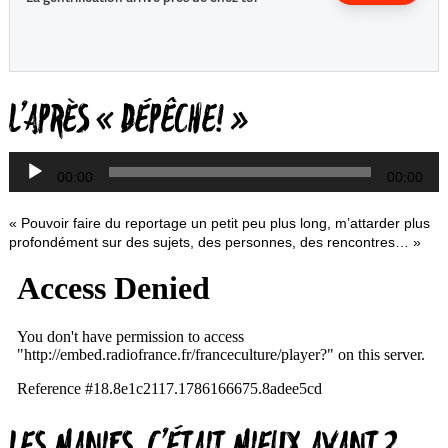
L
L’APRÈS « DÉPÊCHE! »
a
00:00
00:00
« Pouvoir faire du reportage un petit peu plus long, m’attarder plus
profondément sur des sujets, des personnes, des rencontres… »