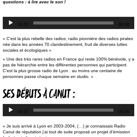
questions : à lire avec le son !
Lecteur
00:00
00:00
audio
« C’est la plus rebelle des radios, radio pionnière des radios pirates
née dans les années 70 clandestinement, fruit de diverses luttes
sociales et écologiques »
« Une des très rares radios en France qui reste 100% bénévole, y a
pas de hiérarchie entre les différentes personnes qui participent.
C’est la plus grosse radio de Lyon : au moins une centaine de
personnes passe chaque semaine en studio. »
L
SES DÉBUTS À CANUT :
a
00:00
00:00
« Je suis arrivé à Lyon en 2003-2004, (…) je connaissais Radio
Canut de réputation j’ai tout de suite proposé un projet d’émission