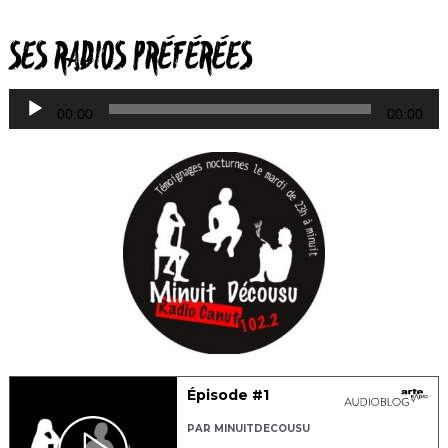
L
SES RADIOS PRÉFÉRÉES
a
00:00
00:00