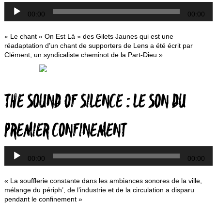
00:00
00:00
« Le chant « On Est Là » des Gilets Jaunes qui est une
réadaptation d’un chant de supporters de Lens a été écrit par
Clément, un syndicaliste cheminot de la Part-Dieu »
L
THE SOUND OF SILENCE : LE SON DU
a
PREMIER CONFINEMENT
00:00
00:00
« La soufflerie constante dans les ambiances sonores de la ville,
mélange du périph’, de l’industrie et de la circulation a disparu
pendant le confinement »
L