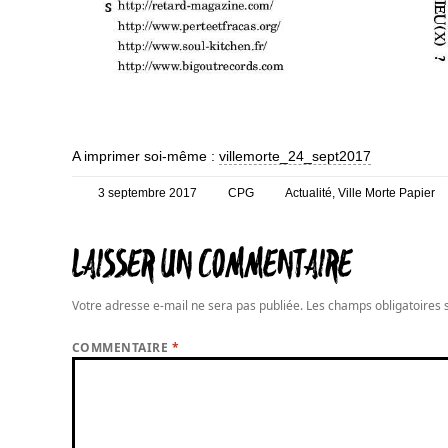
A imprimer soi-même :
villemorte_24_sept2017
Posté
Auteur
Catégories
3 septembre 2017
CPG
Actualité
,
Ville Morte Papier
le
LAISSER UN COMMENTAIRE
Votre adresse e-mail ne sera pas publiée.
Les champs obligatoires 
COMMENTAIRE
*