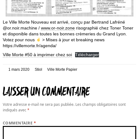
Le Ville Morte Nouveau est arrivé, conçu par Bertrand Lafréné
@or.noir.machine /
www.or-noir.zone
risographié chez Toner Toner
et disponible dans toutes les bonnes crèmeries du Grand Lyon.
Votez pour nous
> Mises à jour et breaking news
https://villemorte.fr/agenda/
Ville Morte #50 à imprimer chez soi
Télécharger
Posté
Auteur
Catégories
1 mars 2020
Stiol
Ville Morte Papier
le
LAISSER UN COMMENTAIRE
Votre adresse e-mail ne sera pas publiée.
Les champs obligatoires sont
indiqués avec
*
COMMENTAIRE
*