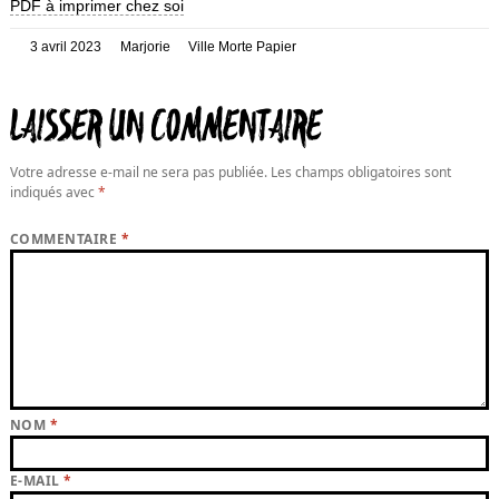
PDF à imprimer chez soi
Posté
Auteur
Catégories
3 avril 2023
Marjorie
Ville Morte Papier
le
LAISSER UN COMMENTAIRE
Votre adresse e-mail ne sera pas publiée.
Les champs obligatoires sont
indiqués avec
*
COMMENTAIRE
*
NOM
*
E-MAIL
*