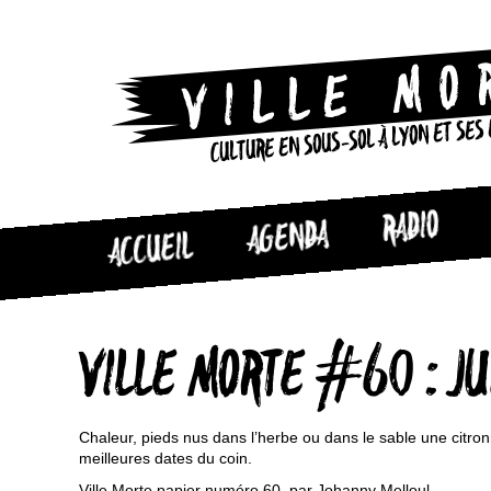
CULTURE EN SOUS-SOL À LYON ET SES
RADIO
AGENDA
ACCUEIL
VILLE MORTE #60 : J
Chaleur, pieds nus dans l’herbe ou dans le sable une citronn
meilleures dates du coin.
Ville Morte papier numéro 60, par Johanny Melloul