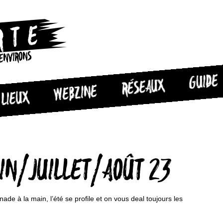
 ENVIRONS
GUIDE
RÉSEAUX
WEBZINE
LIEUX
UIN/JUILLET/AOÛT 23
ade à la main, l’été se profile et on vous deal toujours les