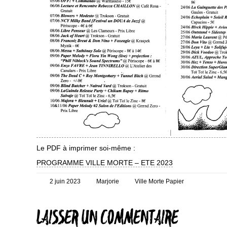
Le PDF à imprimer soi-même :
PROGRAMME VILLE MORTE – ETE 2023
Posté
Auteur
Catégories
2 juin 2023
Marjorie
Ville Morte Papier
le
LAISSER UN COMMENTAIRE