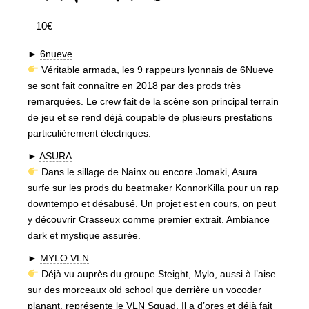
10€
►
6nueve
Véritable armada, les 9 rappeurs lyonnais de 6Nueve
se sont fait connaître en 2018 par des prods très
remarquées. Le crew fait de la scène son principal terrain
de jeu et se rend déjà coupable de plusieurs prestations
particulièrement électriques.
►
ASURA
Dans le sillage de Nainx ou encore Jomaki, Asura
surfe sur les prods du beatmaker KonnorKilla pour un rap
downtempo et désabusé. Un projet est en cours, on peut
y découvrir Crasseux comme premier extrait. Ambiance
dark et mystique assurée.
►
MYLO VLN
Déjà vu auprès du groupe Steight, Mylo, aussi à l’aise
sur des morceaux old school que derrière un vocoder
planant, représente le VLN Squad. Il a d’ores et déjà fait