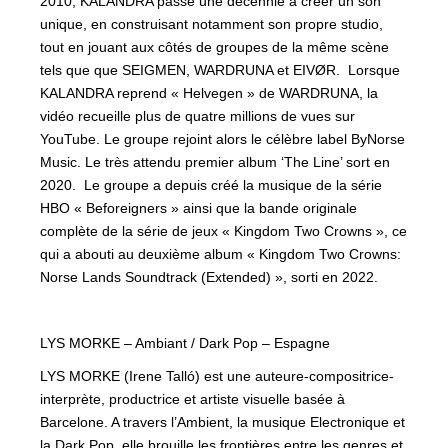
2010, KALANDRA passe une décennie à créer un son
unique, en construisant notamment son propre studio,
tout en jouant aux côtés de groupes de la même scène
tels que que SEIGMEN, WARDRUNA et EIVØR. Lorsque
KALANDRA reprend « Helvegen » de WARDRUNA, la
vidéo recueille plus de quatre millions de vues sur
YouTube. Le groupe rejoint alors le célèbre label ByNorse
Music. Le très attendu premier album ‘The Line’ sort en
2020. Le groupe a depuis créé la musique de la série
HBO « Beforeigners » ainsi que la bande originale
complète de la série de jeux « Kingdom Two Crowns », ce
qui a abouti au deuxième album « Kingdom Two Crowns:
Norse Lands Soundtrack (Extended) », sorti en 2022.
LYS MORKE – Ambiant / Dark Pop – Espagne
LYS MORKE (Irene Talló) est une auteure-compositrice-
interprète, productrice et artiste visuelle basée à
Barcelone. A travers l’Ambient, la musique Electronique et
la Dark Pop, elle brouille les frontières entre les genres et