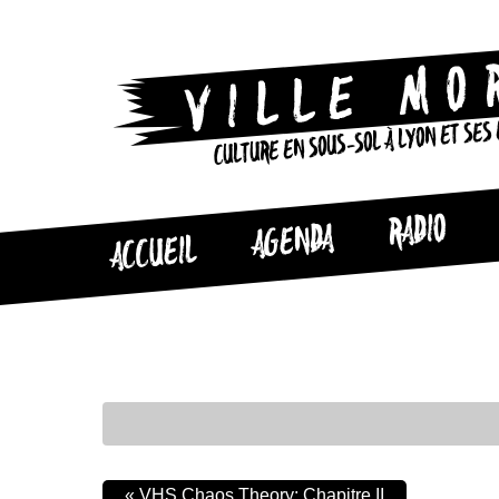
CULTURE EN SOUS-SOL À LYON ET SES
RADIO
AGENDA
ACCUEIL
«
VHS Chaos Theory: Chapitre II