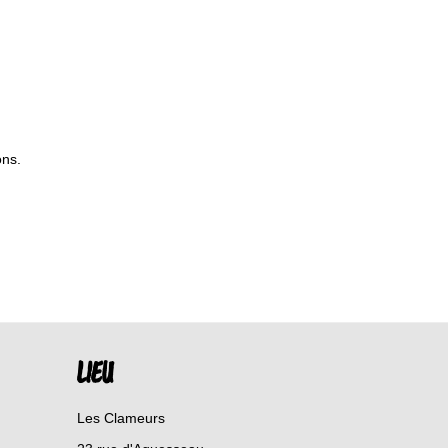
ons.
LIEU
Les Clameurs