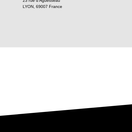
23 rue d'Aguesseau
LYON
,
69007
France