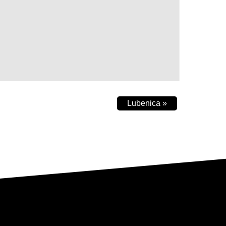
Lubenica
»