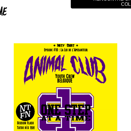
COL
ME