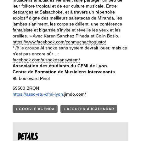
musiciens ambulants viennent faire partager un peu de
leur folkore tropical et de eur culture musicale. Entre
descargas et Salsachoke, et à travers un répertoire
explosif digne des meilleurs salsatecas de Miranda, les
jambes s’animent, les corps se délient, une conférence
fantaisiste et bigarrée s’invite et réveille les yeux et les
oreilles. » Avec Karen Sanchez Pineda et Colin Bosio.
https://www.facebook.com/
conmuchachogusto/
* /!\ le groupe Al shoke sans system devrait jouer, mais ce
n’est pas encore sûr…:
facebook.com/alshokesansystem/
Association des étudiants du CFMI de Lyon
Centre de Formation de Musiciens Intervenants
95 boulevard Pinel
69500 BRON
https://asso-etu-cfmi-lyon.
jim
do.com/
+ GOOGLE AGENDA
+ AJOUTER À ICALENDAR
DETAILS