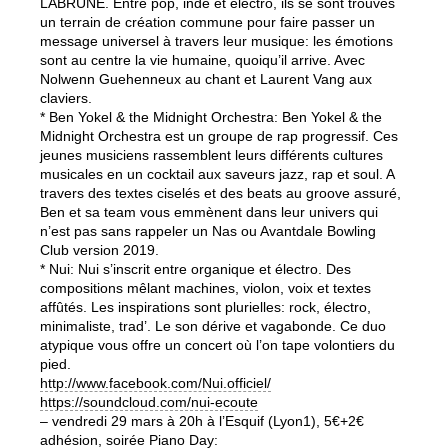
LABRUNE. Entre pop, indé et électro, ils se sont trouvés
un terrain de création commune pour faire passer un
message universel à travers leur musique: les émotions
sont au centre la vie humaine, quoiqu’il arrive. Avec
Nolwenn Guehenneux au chant et Laurent Vang aux
claviers.
* Ben Yokel & the Midnight Orchestra: Ben Yokel & the
Midnight Orchestra est un groupe de rap progressif. Ces
jeunes musiciens rassemblent leurs différents cultures
musicales en un cocktail aux saveurs jazz, rap et soul. A
travers des textes ciselés et des beats au groove assuré,
Ben et sa team vous emmènent dans leur univers qui
n’est pas sans rappeler un Nas ou Avantdale Bowling
Club version 2019.
* Nui: Nui s’inscrit entre organique et électro. Des
compositions mêlant machines, violon, voix et textes
affûtés. Les inspirations sont plurielles: rock, électro,
minimaliste, trad’. Le son dérive et vagabonde. Ce duo
atypique vous offre un concert où l’on tape volontiers du
pied.
http://www.facebook.com/Nui.
officiel/
https://soundcloud.com/nui-
ecoute
– vendredi 29 mars à 20h à l’Esquif (Lyon1), 5€+2€
adhésion, soirée Piano Day: