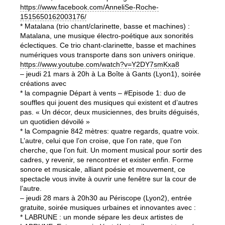
https://www.facebook.com/
AnneliSe-Roche-
1515650162003176/
* Matalana (trio chant/clarinette, basse et machines) :
Matalana, une musique électro-poétique aux sonorités
éclectiques. Ce trio chant-clarinette, basse et machines
numériques vous transporte dans son univers onirique.
https://www.youtube.com/watch?
v=Y2DY7smKxa8
– jeudi 21 mars à 20h à La Boîte à Gants (Lyon1), soirée
créations avec
* la compagnie Départ à vents – #Episode 1: duo de
souffles qui jouent des musiques qui existent et d’autres
pas. « Un décor, deux musiciennes, des bruits déguisés,
un quotidien dévoilé »
* la Compagnie 842 mètres: quatre regards, quatre voix.
L’autre, celui que l’on croise, que l’on rate, que l’on
cherche, que l’on fuit. Un moment musical pour sortir des
cadres, y revenir, se rencontrer et exister enfin. Forme
sonore et musicale, alliant poésie et mouvement, ce
spectacle vous invite à ouvrir une fenêtre sur la cour de
l’autre.
– jeudi 28 mars à 20h30 au Périscope (Lyon2), entrée
gratuite, soirée musiques urbaines et innovantes avec :
* LABRUNE : un monde sépare les deux artistes de