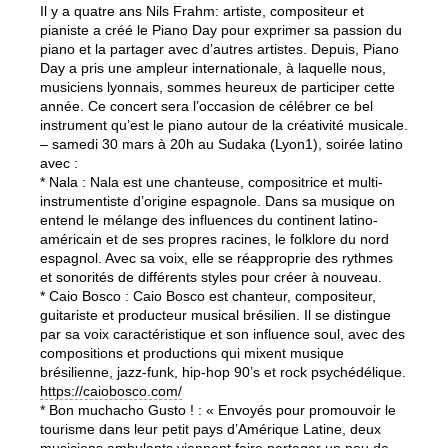
Il y a quatre ans Nils Frahm: artiste, compositeur et
pianiste a créé le Piano Day pour exprimer sa passion du
piano et la partager avec d’autres artistes. Depuis, Piano
Day a pris une ampleur internationale, à laquelle nous,
musiciens lyonnais, sommes heureux de participer cette
année. Ce concert sera l’occasion de célébrer ce bel
instrument qu’est le piano autour de la créativité musicale.
– samedi 30 mars à 20h au Sudaka (Lyon1), soirée latino
avec :
* Nala : Nala est une chanteuse, compositrice et multi-
instrumentiste d’origine espagnole. Dans sa musique on
entend le mélange des influences du continent latino-
américain et de ses propres racines, le folklore du nord
espagnol. Avec sa voix, elle se réapproprie des rythmes
et sonorités de différents styles pour créer à nouveau.
* Caio Bosco : Caio Bosco est chanteur, compositeur,
guitariste et producteur musical brésilien. Il se distingue
par sa voix caractéristique et son influence soul, avec des
compositions et productions qui mixent musique
brésilienne, jazz-funk, hip-hop 90’s et rock psychédélique.
https://caiobosco.com/
* Bon muchacho Gusto ! : « Envoyés pour promouvoir le
tourisme dans leur petit pays d’Amérique Latine, deux