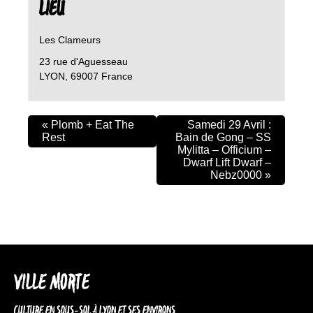
LIEU
Les Clameurs
23 rue d'Aguesseau
LYON
,
69007
France
«
Plomb + Eat The
Samedi 29 Avril :
Rest
Bain de Gong – SS
Mylitta – Officium –
Dwarf Lift Dwarf –
Nebz0000
»
VILLE MORTE
CULTURE EN SOUS-SOL À LYON ET SES ENVIRONS