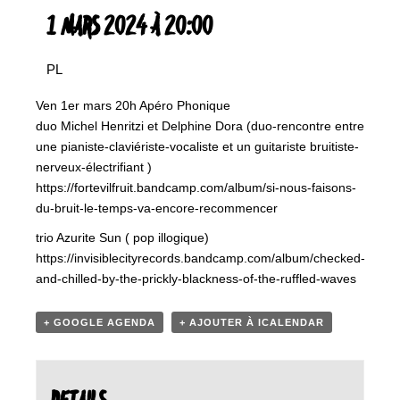
1 MARS 2024 À 20:00
PL
Ven 1er mars 20h Apéro Phonique
duo Michel Henritzi et Delphine Dora (duo-rencontre entre
une pianiste-claviériste-vocaliste et un guitariste bruitiste-
nerveux-électrifiant )
https://fortevilfruit.bandcamp.com/album/si-nous-faisons-
du-bruit-le-temps-va-encore-recommencer
trio Azurite Sun ( pop illogique)
https://invisiblecityrecords.bandcamp.com/album/checked-
and-chilled-by-the-prickly-blackness-of-the-ruffled-waves
+ GOOGLE AGENDA
+ AJOUTER À ICALENDAR