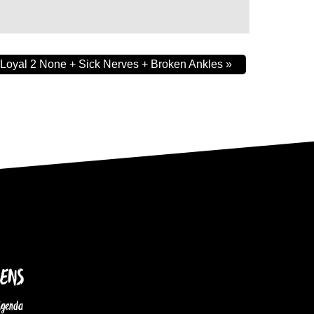
Loyal 2 None + Sick Nerves + Broken Ankles
»
IENS
Agenda