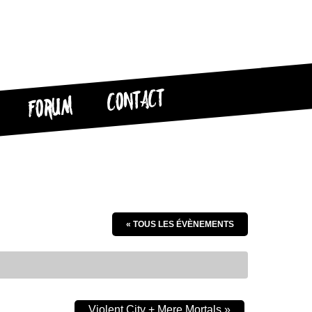
CONTACT
FORUM
« TOUS LES ÉVÈNEMENTS
Violent City + Mere Mortals
»