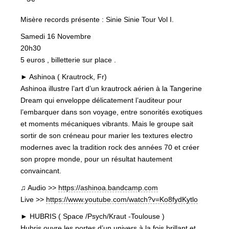
Misère records présente : Sinie Sinie Tour Vol I.
Samedi 16 Novembre
20h30
5 euros , billetterie sur place .
► Ashinoa ( Krautrock, Fr)
Ashinoa illustre l’art d’un krautrock aérien à la Tangerine
Dream qui enveloppe délicatement l’auditeur pour
l’embarquer dans son voyage, entre sonorités exotiques
et moments mécaniques vibrants. Mais le groupe sait
sortir de son créneau pour marier les textures electro
modernes avec la tradition rock des années 70 et créer
son propre monde, pour un résultat hautement
convaincant.
♫ Audio >>
https://ashinoa.bandcamp.com
Live >>
https://www.youtube.com/watch?v=Ko8fydKytlo
► HUBRIS ( Space /Psych/Kraut -Toulouse )
Hubris ouvre les portes d’un univers à la fois brillant et