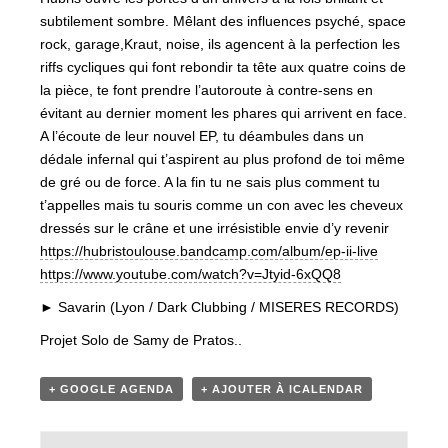
subtilement sombre. Mêlant des influences psyché, space
rock, garage,Kraut, noise, ils agencent à la perfection les
riffs cycliques qui font rebondir ta tête aux quatre coins de
la pièce, te font prendre l’autoroute à contre-sens en
évitant au dernier moment les phares qui arrivent en face.
A l’écoute de leur nouvel EP, tu déambules dans un
dédale infernal qui t’aspirent au plus profond de toi même
de gré ou de force. A la fin tu ne sais plus comment tu
t’appelles mais tu souris comme un con avec les cheveux
dressés sur le crâne et une irrésistible envie d’y revenir
https://hubristoulouse.bandcamp.com/album/ep-ii-live
https://www.youtube.com/watch?v=Jtyid-6xQQ8
► Savarin (Lyon / Dark Clubbing / MISERES RECORDS)
Projet Solo de Samy de Pratos..
+ GOOGLE AGENDA
+ AJOUTER À ICALENDAR