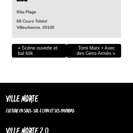
Rita-Plage
68 Cours Tolstoï
Villeurbanne
,
69100
«
Scène ouverte et
Tomi Marx + Avec
bal folk
des Gens Armés
»
VILLE MORTE
CULTURE EN SOUS-SOL À LYON ET SES ENVIRONS
VILLE MORTE 2.0