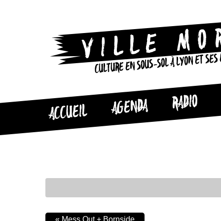
CULTURE EN SOUS-SOL À LYON ET SES
RADIO
AGENDA
ACCUEIL
«
Mess Out + Bornside