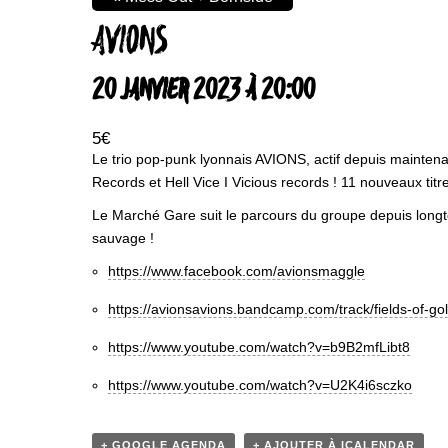
AVIONS
20 JANVIER 2023 À 20:00
5€
Le trio pop-punk lyonnais AVIONS, actif depuis mainten
Records et Hell Vice I Vicious records ! 11 nouveaux tit
Le Marché Gare suit le parcours du groupe depuis longte
sauvage !
https://www.facebook.com/avionsmaggle
https://avionsavions.bandcamp.com/track/fields-of-gol
https://www.youtube.com/watch?v=b9B2mfLibt8
https://www.youtube.com/watch?v=U2K4i6sczko
+ GOOGLE AGENDA
+ AJOUTER À ICALENDAR