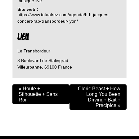
musique live
Site web :
https://www.totaalrez.com/agenda/b-b-jacques-
concert-rap-transbordeur-lyon/
LIEU
Le Transbordeur
3 Boulevard de Stalingrad
Villeurbanne
,
69100
France
«
Houle +
Cleric Beast + How
Silhouette + Sans
Long You Been
Roi
Driving+ Bait +
Precipice
»