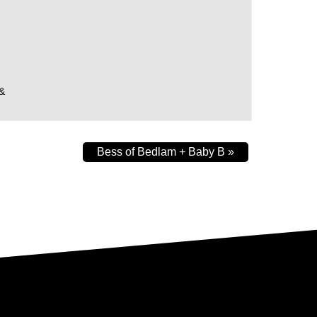
0&
Bess of Bedlam + Baby B
»