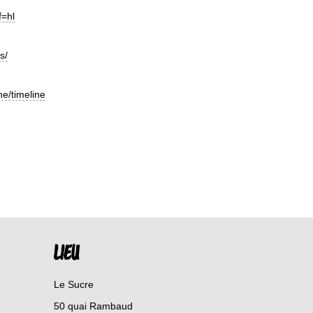
f=hl
s/
e/timeline
LIEU
Le Sucre
50 quai Rambaud