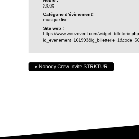
Heure :
23:00
Catégorie d’évènement:
musique live
Site web :
https://www.weezevent.com/widget_billeterie.ph
id_evenement=161993&lg_billetterie=1&code=5
«
Nobody Crew invite STRKTUR