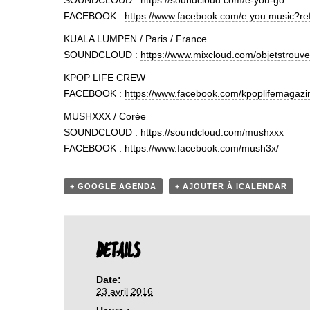
SOUNDCLOUD :
https://soundcloud.com/
e-you-go
FACEBOOK :
https://www.facebook.com/
e.you.music?re
KUALA LUMPEN / Paris / France
SOUNDCLOUD :
https://www.mixcloud.com/
objetstrouve
KPOP LIFE CREW
FACEBOOK :
https://www.facebook.com/
kpoplifemagazin
MUSHXXX / Corée
SOUNDCLOUD :
https://soundcloud.com/
mushxxx
FACEBOOK :
https://www.facebook.com/
mush3x/
+ GOOGLE AGENDA
+ AJOUTER À ICALENDAR
DETAILS
Date:
23 avril 2016