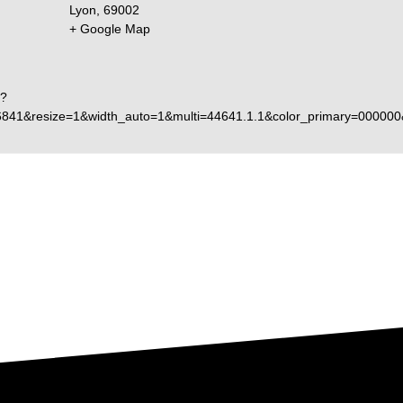
Lyon
,
69002
+ Google Map
p?
6841&resize=1&width_auto=1&multi=44641.1.1&color_primary=00000