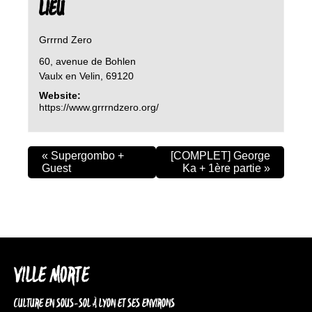
LIEU
Grrrnd Zero
60, avenue de Bohlen
Vaulx en Velin
,
69120
Website:
https://www.grrrndzero.org/
«
Supergombo +
[COMPLET] George
Guest
Ka + 1ère partie
»
VILLE MORTE
CULTURE EN SOUS-SOL À LYON ET SES ENVIRONS