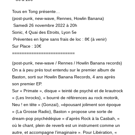
Tous en Tong présente…
(post-punk, new-wave, Rennes, Howlin Banana)
️ Samedi 26 novembre 2022 à 20h
Sonic, 4 Quai des Etroits, Lyon 5e
️ Préventes en ligne sans frais de loc : 8€ (à venir)
Sur Place : 10€
==========================
(post-punk, new-wave / Rennes / Howlin Banana records)
On a à peu près tout entendu sur le premier album de
Baston, sorti sur Howlin Banana Records, 4 ans après
son premier EP.
Sur « Primate », disque « teinté de psyché et de krautrock
» (Les Inrocks), « bourré de références au rock motorik,
Neu ! en tête » (Gonzaï), «épousant joliment son époque
» (La Grosse Radio), Baston « propose une sorte de
dream-pop psychédéqiue » d’après Rock à la Casbah, «
où le chant, plein de reverb est un instrument comme un
autre, et accompagne l’imaginaire ». Pour Libération, «