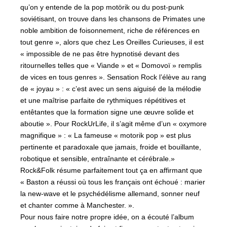
qu’on y entende de la pop motörik ou du post-punk
soviétisant, on trouve dans les chansons de Primates une
noble ambition de foisonnement, riche de références en
tout genre », alors que chez Les Oreilles Curieuses, il est
« impossible de ne pas être hypnotisé devant des
ritournelles telles que « Viande » et « Domovoï » remplis
de vices en tous genres ». Sensation Rock l’élève au rang
de « joyau » : « c’est avec un sens aiguisé de la mélodie
et une maîtrise parfaite de rythmiques répétitives et
entêtantes que la formation signe une œuvre solide et
aboutie ». Pour RockUrLife, il s’agit même d’un « oxymore
magnifique » : « La fameuse « motorik pop » est plus
pertinente et paradoxale que jamais, froide et bouillante,
robotique et sensible, entraînante et cérébrale.»
Rock&Folk résume parfaitement tout ça en affirmant que
« Baston a réussi où tous les français ont échoué : marier
la new-wave et le psychédélisme allemand, sonner neuf
et chanter comme à Manchester. ».
Pour nous faire notre propre idée, on a écouté l’album