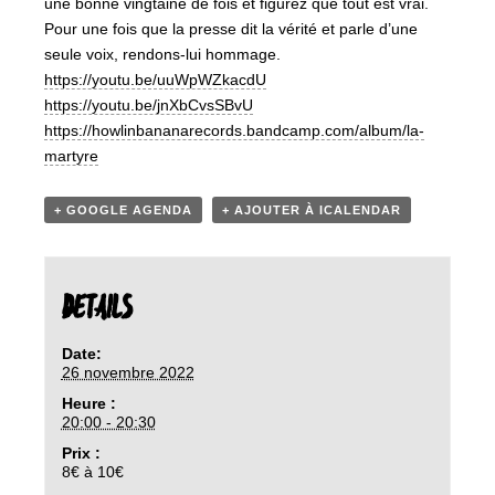
une bonne vingtaine de fois et figurez que tout est vrai.
Pour une fois que la presse dit la vérité et parle d’une
seule voix, rendons-lui hommage.
https://youtu.be/uuWpWZkacdU
https://youtu.be/jnXbCvsSBvU
https://howlinbananarecords.bandcamp.com/album/la-
martyre
+ GOOGLE AGENDA
+ AJOUTER À ICALENDAR
DETAILS
Date:
26 novembre 2022
Heure :
20:00 - 20:30
Prix :
8€ à 10€