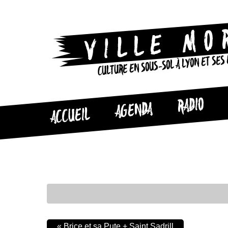
CULTURE EN SOUS-SOL À LYON ET SES
RADIO
AGENDA
ACCUEIL
«
Brice et sa Pute + Saint Sadrill