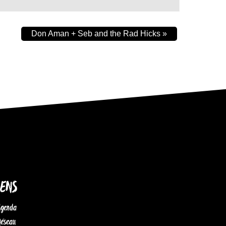
Don Aman + Seb and the Rad Hicks
»
IENS
Agenda
Réseau