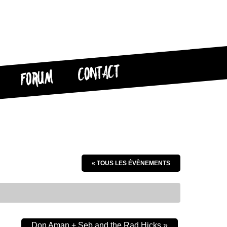
CONTACT
FORUM
« TOUS LES ÉVÈNEMENTS
Don Aman + Seb and the Rad Hicks
»