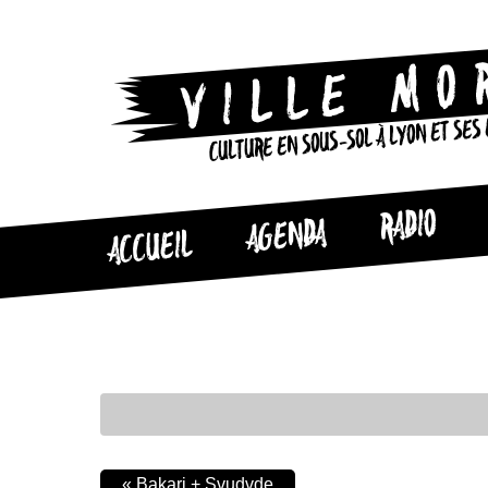
CULTURE EN SOUS-SOL À LYON ET SES
RADIO
AGENDA
ACCUEIL
«
Bakari + Svudvde