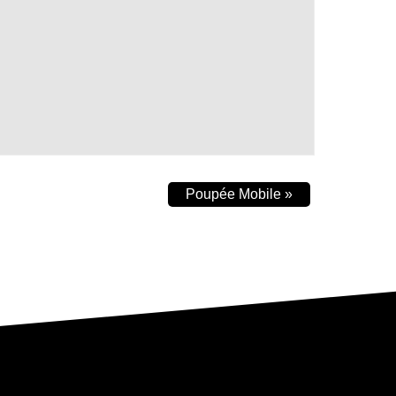
Poupée Mobile
»