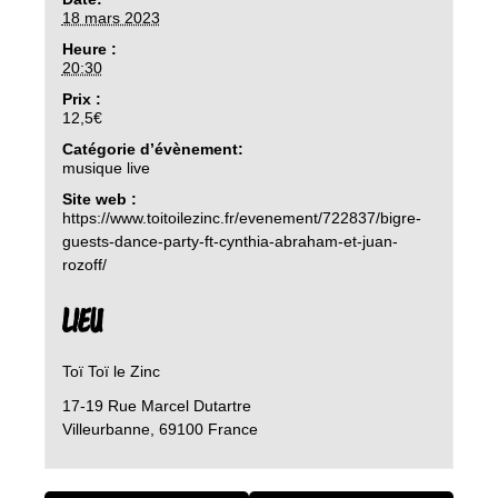
18 mars 2023
Heure :
20:30
Prix :
12,5€
Catégorie d’évènement:
musique live
Site web :
https://www.toitoilezinc.fr/evenement/722837/bigre-
guests-dance-party-ft-cynthia-abraham-et-juan-
rozoff/
LIEU
Toï Toï le Zinc
17-19 Rue Marcel Dutartre
Villeurbanne
,
69100
France