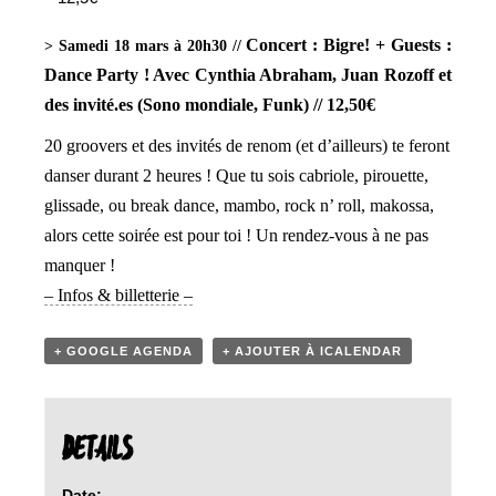
Concer
t : Bigre! + Guests :
> Samedi 18 mars à 20h30 //
Dance Party ! Avec Cynthia Abraham, Juan Rozoff et
des invité.es (Sono mondiale, Funk) // 12,50€
20 groovers et des invités de renom (et d’ailleurs) te feront
danser durant 2 heures ! Que tu sois cabriole, pirouette,
glissade, ou break dance, mambo, rock n’ roll, makossa,
alors cette soirée est pour toi !
Un rendez-vous à ne pas
manquer !
– Infos & billetterie –
+ GOOGLE AGENDA
+ AJOUTER À ICALENDAR
DETAILS
Date: