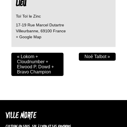
LIEU
Toï Toï le Zinc
17-19 Rue Marcel Dutartre
Villeurbanne
,
69100
France
+ Google Map
«
Lokom +
Noé Talbot
»
Cloudnumber +
Elwood P. Dowd +
Bravo Champion
VILLE MORTE