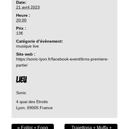
Date:
21 avril 2023
Heure :
20:00
Prix :
13€
Catégorie d’évènement:
musique live
Site web :
https://sonic-lyon.fr/facebook-event/brns-premiere-
partie/
LIEU
Sonic
4 quai des Etroits
Lyon
,
69005
France
«
Folloï + Fogg
Traiettoria + Muffa +