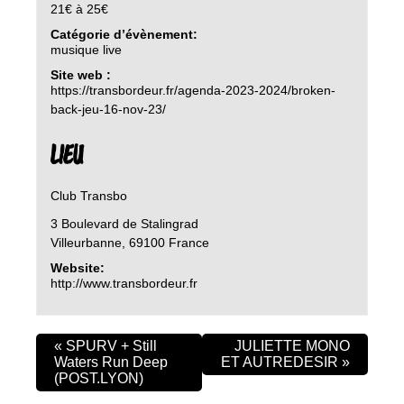
21€ à 25€
Catégorie d’évènement:
musique live
Site web :
https://transbordeur.fr/agenda-2023-2024/broken-
back-jeu-16-nov-23/
LIEU
Club Transbo
3 Boulevard de Stalingrad
Villeurbanne
,
69100
France
Website:
http://www.transbordeur.fr
«
SPURV + Still
JULIETTE MONO
Waters Run Deep
ET AUTREDESIR
»
(POST.LYON)