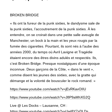
BROKEN BRIDGE
« Ils ont la fureur de la punk sixties, le dandysme sale de
la punk sixties, l’accoutrement de la punk sixties. À les
entendre, on se croirait dans une petite salle aveugle de
Manchester, un bock à la main et les yeux rougis par la
fumée des cigarettes. Pourtant, ils sont nés à l’aube des
années 2000, du temps où Avril Lavigne et Tragédie
étaient encore des êtres divins adulés et respectés. Ils,
c’est Broken Bridge. Presque nostalgiques d’une époque
inconnue. Deux garçons de la Côte, « dans le vent »,
comme disent les jeunes des sixties, avec la gratte qui
démange et la volonté de bousculer le rock romand. »
https://www.youtube.com/watch?v=jEvRKavOIIU
https://www.youtube.com/watch?v=J8P9aMhXG2Q
Live @ Les Docks – Lausanne, CH :
https://www.youtube.com/watch?v=UwI8Y7sDLDs