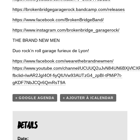
https://brokenbridgegaragerock.bandcamp.com/releases
https://www.facebook.com/BrokenBridgeBand/
https://www.instagram.com/brokenbridge_garagerock/
THE BRAND NEW MEN
Duo rock’n roll garage furieux de Lyon!
https://www.facebook.com/wearethebrandnewmen/
https://www.youtube.com/channel/UCUUQ2uJvN84UN6BXjVlCX
fbclid=IwAR2JgI4Of-fiyQlUVw93AUTzG4_zpBI-tPMiP7t-
gKDF7NbJCQr6QmRsT9A
+ GOOGLE AGENDA
+ AJOUTER À ICALENDAR
DETAILS
Date: