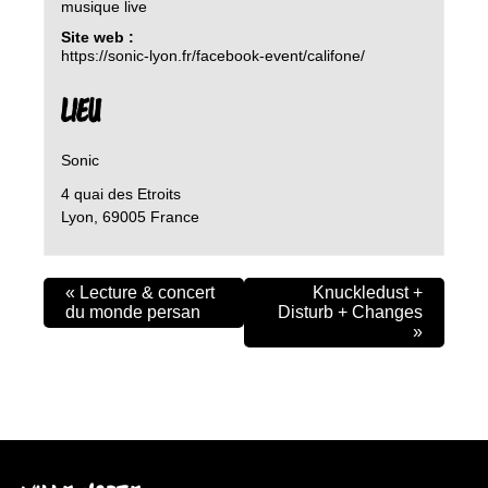
musique live
Site web :
https://sonic-lyon.fr/facebook-event/califone/
LIEU
Sonic
4 quai des Etroits
Lyon
,
69005
France
«
Lecture & concert
Knuckledust +
du monde persan
Disturb + Changes
»