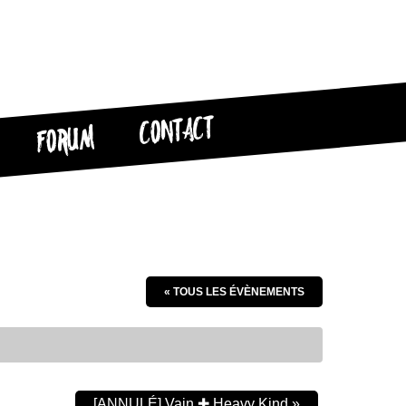
CONTACT
FORUM
« TOUS LES ÉVÈNEMENTS
[ANNULÉ] Vain ✚ Heavy Kind
»