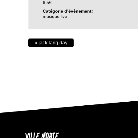
6.5€
Catégorie d’évènement:
musique live
«
jack lang day
VILLE MORTE