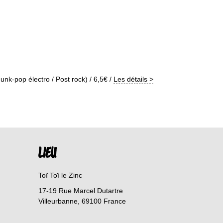
unk-pop électro / Post rock) / 6,5€ /
Les détails >
LIEU
Toï Toï le Zinc
17-19 Rue Marcel Dutartre
Villeurbanne
,
69100
France