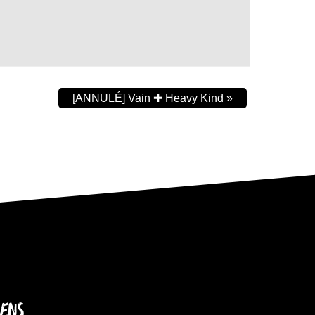
[ANNULÉ] Vain ✚ Heavy Kind
»
IENS