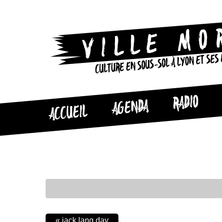
CULTURE EN SOUS-SOL À LYON ET SES
RADIO
AGENDA
ACCUEIL
«
jack lang day