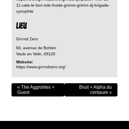
11-cate-le-bon-tole-froide-grimm-grimm-dj-brigade-
cynophile
LIEU
Grrrnd Zero
60, avenue de Bohlen
Vaulx en Velin
,
69120
Website:
https://www.grrrndzero.org/
«
The Aggrolites +
Bruit + Alpha du
Guest
centaure
»