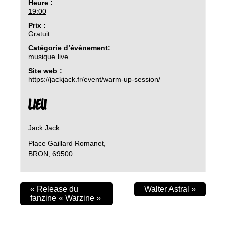
Heure :
19:00
Prix :
Gratuit
Catégorie d’évènement:
musique live
Site web :
https://jackjack.fr/event/warm-up-session/
LIEU
Jack Jack
Place Gaillard Romanet,
BRON
,
69500
«
Release du
Walter Astral
»
fanzine « Warzine »