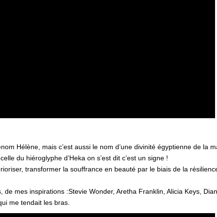
om Hélène, mais c’est aussi le nom d’une divinité égyptienne de la 
lle du hiéroglyphe d’Heka on s’est dit c’est un signe !
iser, transformer la souffrance en beauté par le biais de la résilienc
ns, de mes inspirations :Stevie Wonder, Aretha Franklin, Alicia Keys, 
ui me tendait les bras.