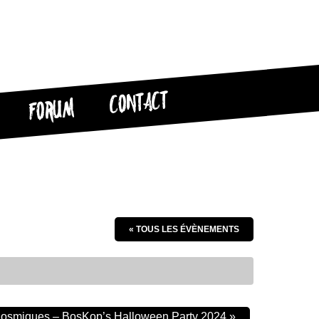
CONTACT
FORUM
« TOUS LES ÉVÈNEMENTS
 Cosmiques – BosKop’s Halloween Party 2024
»