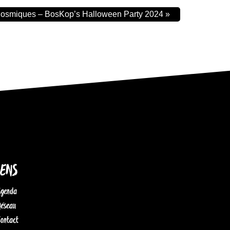
 Cosmiques – BosKop’s Halloween Party 2024
»
IENS
Agenda
Réseau
Contact