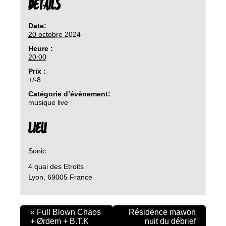
DETAILS
Date:
20 octobre 2024
Heure :
20:00
Prix :
+/-8
Catégorie d’évènement:
musique live
LIEU
Sonic
4 quai des Etroits
Lyon
,
69005
France
«
Full Blown Chaos
Résidence mawon
+ Ørdem + B.T.K
nuit du débrief