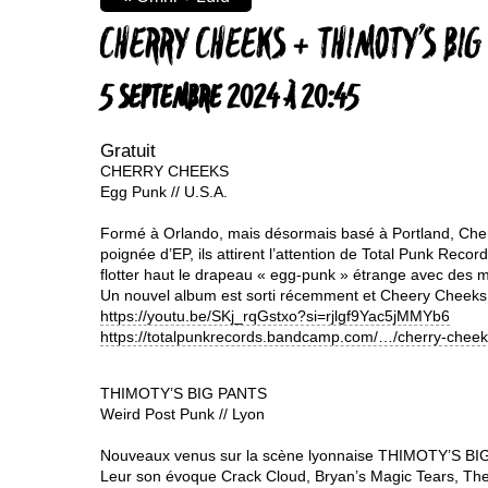
CHERRY CHEEKS + THIMOTY’S BIG
5 SEPTEMBRE 2024 À 20:45
Gratuit
CHERRY CHEEKS
Egg Punk // U.S.A.
Formé à Orlando, mais désormais basé à Portland, Cherr
poignée d’EP, ils attirent l’attention de Total Punk Re
flotter haut le drapeau « egg-punk » étrange avec des 
Un nouvel album est sorti récemment et Cheery Cheeks 
https://youtu.be/SKj_rqGstxo?si=rjlgf9Yac5jMMYb6
https://totalpunkrecords.bandcamp.com/…/cherry-cheek
THIMOTY’S BIG PANTS
Weird Post Punk // Lyon
Nouveaux venus sur la scène lyonnaise THIMOTY’S BIG
Leur son évoque Crack Cloud, Bryan’s Magic Tears, Th