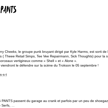
 PANTS
y Cheeks, le groupe punk bruyant dirigé par Kyle Harms, est sorti de 
cords ( Theee Retail Simps, Tee Vee Repairmann, Sick Thoughts) pour la 
morceaux vertigineux comme « Shell » et « Alone ».
viendront le défendre sur la scène du Trokson le 05 septembre !
s-s-t
 PANTS passent du garage au crank et parfois par un peu de shoegaz
e Serfs, …