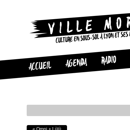
CULTURE EN SOUS-SOL À LYON ET SES
RADIO
AGENDA
ACCUEIL
«
Omni + Lùlù