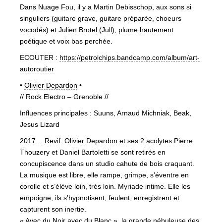
Dans Nuage Fou, il y a Martin Debisschop, aux sons si
singuliers (guitare grave, guitare préparée, choeurs
vocodés) et Julien Brotel (Jull), plume hautement
poétique et voix bas perchée.
ECOUTER :
https://petrolchips.bandcamp.com/album/art-
autoroutier
•
Olivier Depardon
•
// Rock Electro – Grenoble //
Influences principales : Suuns, Arnaud Michniak, Beak,
Jesus Lizard
2017… Revif. Olivier Depardon et ses 2 acolytes Pierre
Thouzery et Daniel Bartoletti se sont retirés en
concupiscence dans un studio cahute de bois craquant.
La musique est libre, elle rampe, grimpe, s’éventre en
corolle et s’élève loin, très loin. Myriade intime. Elle les
empoigne, ils s’hypnotisent, feulent, enregistrent et
capturent son inertie.
« Avec du Noir avec du Blanc », la grande nébuleuse des