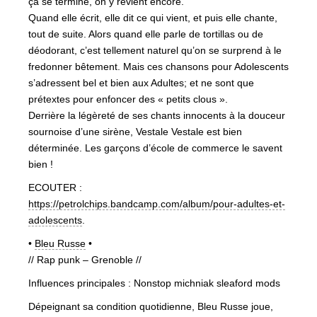
ça se termine, on y revient encore.
Quand elle écrit, elle dit ce qui vient, et puis elle chante,
tout de suite. Alors quand elle parle de tortillas ou de
déodorant, c’est tellement naturel qu’on se surprend à le
fredonner bêtement. Mais ces chansons pour Adolescents
s’adressent bel et bien aux Adultes; et ne sont que
prétextes pour enfoncer des « petits clous ».
Derrière la légèreté de ses chants innocents à la douceur
sournoise d’une sirène, Vestale Vestale est bien
déterminée. Les garçons d’école de commerce le savent
bien !
ECOUTER :
https://petrolchips.bandcamp.com/album/pour-adultes-et-
adolescents
.
•
Bleu Russe
•
// Rap punk – Grenoble //
Influences principales : Nonstop michniak sleaford mods
Dépeignant sa condition quotidienne, Bleu Russe joue,