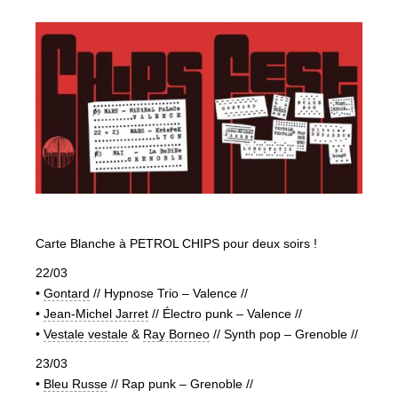
Carte Blanche à PETROL CHIPS pour deux soirs !
22/03
•
Gontard
// Hypnose Trio – Valence //
•
Jean-Michel Jarret
// Électro punk – Valence //
•
Vestale vestale
&
Ray Borneo
// Synth pop – Grenoble //
23/03
•
Bleu Russe
// Rap punk – Grenoble //