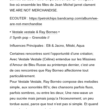
live où ensemble les filles de Jean Michel jarret clament
WE ARE NOT MERCHANDISE.
ECOUTER :
https://petrolchips.bandcamp.com/album/we-
are-not-merchandise
•
Vestale vestale
&
Ray Borneo
•
// Synth pop – Grenoble //
Influences Principales : Elli & Jacno, Mitski, Aqua
Certaines rencontres sont l’opportunité d’une création;
Avec Vestale Vestale (Céline) entendue sur les Missives
d’Amour de Bleu Russe au printemps dernier, c’est une
de ces rencontres que Ray Borneo affectionne tout
particulièrement.
Pour Vestale Vestale, Ray Bornéo compose des melodies
simple, aux sonorités 80’s; des chansons parfois fluos,
parfois sombres, ou entre les deux; Une new-wave un
peu sucrée mais jamais jusqu’a l’écoeurement; un peu
tordue aussi, parce que tout n’est pas si simple. Et quand