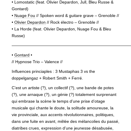
• Lomostatic (feat. Olivier Depardon, Jull, Bleu Russe &
Gontard)
•
Nuage Fou
// Spoken word & guitare grave – Grenoble //
•
Olivier Depardon
// Rock électro – Grenoble //
• La Horde (feat. Olivier Depardon, Nuage Fou & Bleu
Russe)
—————————————————————————————
•
Gontard
•
// Hypnose Trio – Valence //
Influences princiaples : 3 Mustaphas 3 vs the
doppelgangaz + Robert Smith + Ferré.
C’est un artiste (?), un collectif (?), une bande de potes
(?), une arnaque (?), un génie (?) totalement surprenant
qui embrase la scène le temps d’une prise d’otage
musicale qui chante le doute, la solitude amoureuse, la
vie provinciale, aux accents révolutionnaires, politiques,
dans une fuite en avant, mêlée des mélancolies du passé,
diatribes crues, expression d’une jeunesse désabusée,