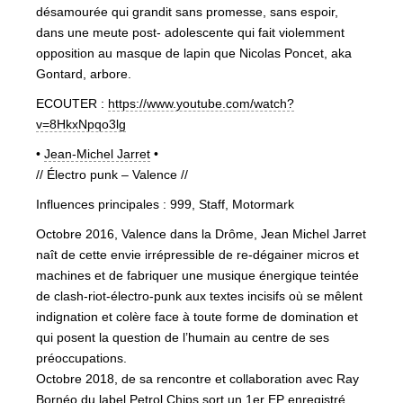
désamourée qui grandit sans promesse, sans espoir,
dans une meute post- adolescente qui fait violemment
opposition au masque de lapin que Nicolas Poncet, aka
Gontard, arbore.
ECOUTER :
https://www.youtube.com/watch?
v=8HkxNpqo3lg
•
Jean-Michel Jarret
•
// Électro punk – Valence //
Influences principales : 999, Staff, Motormark
Octobre 2016, Valence dans la Drôme, Jean Michel Jarret
naît de cette envie irrépressible de re-dégainer micros et
machines et de fabriquer une musique énergique teintée
de clash-riot-électro-punk aux textes incisifs où se mêlent
indignation et colère face à toute forme de domination et
qui posent la question de l’humain au centre de ses
préoccupations.
Octobre 2018, de sa rencontre et collaboration avec Ray
Bornéo du label Petrol Chips sort un 1er EP enregistré