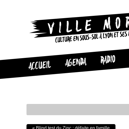
CULTURE EN SOUS-SOL À LYON ET SES
RADIO
AGENDA
ACCUEIL
«
Blind test du Zinc : défaite en famille