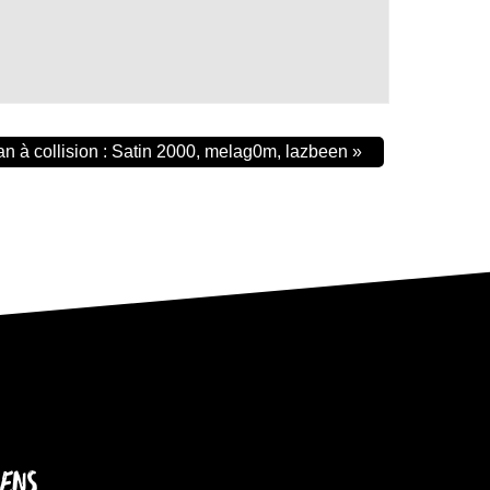
an à collision : Satin 2000, melag0m, lazbeen
»
IENS