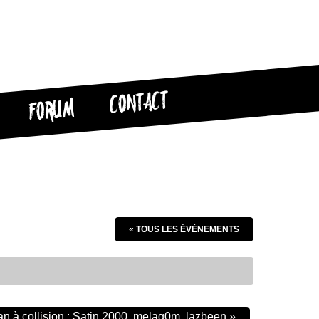
CONTACT
FORUM
« TOUS LES ÉVÈNEMENTS
an à collision : Satin 2000, melag0m, lazbeen
»