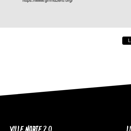
https://www.grrrndzero.org/
L
VILLE MORTE 2.0
L