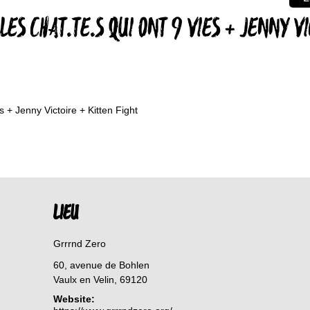
 LES CHAT.TE.S QUI ONT 9 VIES + JENNY V
s + Jenny Victoire + Kitten Fight
LIEU
Grrrnd Zero
60, avenue de Bohlen
Vaulx en Velin
,
69120
Website: