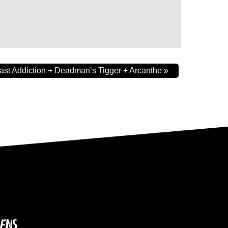
ast Addiction + Deadman’s Tigger + Arcanthe
»
IENS