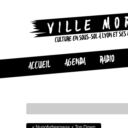
CULTURE EN SOUS-SOL À LYON ET SES
RADIO
AGENDA
ACCUEIL
«
Nunofyrbeeswax + Top Down