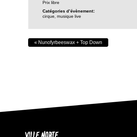
Prix libre
Catégories d’évènement:
cirque
,
musique live
«
Nunofyrbeeswax + Top Down
VILLE MORTE