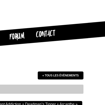
CONTACT
FORUM
« TOUS LES ÉVÈNEMENTS
ast Addiction + Deadman’s Tigger + Arcanthe
»