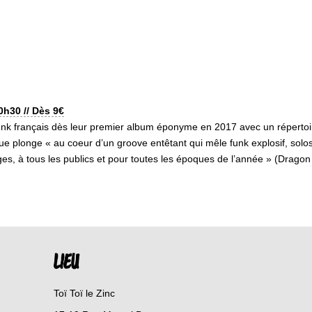
0h30 // Dès 9€
unk français dès leur premier album éponyme en 2017 avec un répertoir
e plonge « au coeur d’un groove entêtant qui mêle funk explosif, solos 
ges, à tous les publics et pour toutes les époques de l’année » (Dragon
LIEU
Toï Toï le Zinc