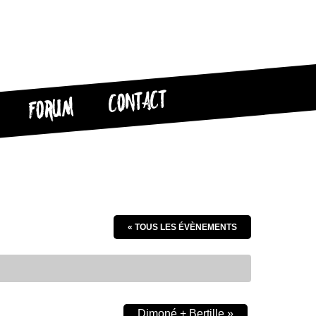
CONTACT
FORUM
« TOUS LES ÉVÈNEMENTS
Dimoné + Bertille
»