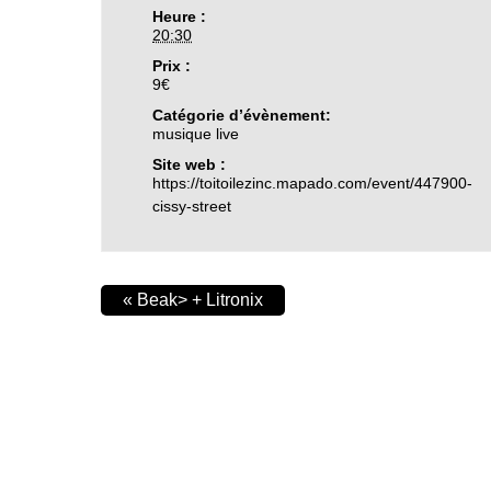
Heure :
20:30
Prix :
9€
Catégorie d’évènement:
musique live
Site web :
https://toitoilezinc.mapado.com/event/447900-
cissy-street
«
Beak> + Litronix