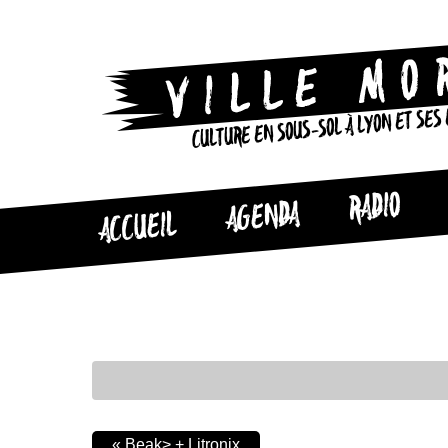
CULTURE EN SOUS-SOL À LYON ET SES
RADIO
AGENDA
ACCUEIL
«
Beak> + Litronix