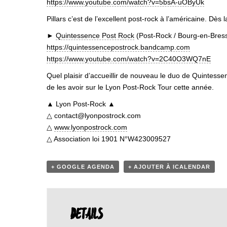
https://www.youtube.com/watch?v=5bsA-uOByUk
Pillars c’est de l’excellent post-rock à l’américaine. D
►
Quintessence Post Rock
(Post-Rock / Bourg-en-Bres
https://quintessencepostrock.bandcamp.com
https://www.youtube.com/watch?v=2C40O3WQ7nE
Quel plaisir d’accueillir de nouveau le duo de Quintessen
de les avoir sur le Lyon Post-Rock Tour cette année.
▲ Lyon Post-Rock ▲
△ contact@lyonpostrock.com
△
www.lyonpostrock.com
△ Association loi 1901 N°W423009527
+ GOOGLE AGENDA
+ AJOUTER À ICALENDAR
DETAILS