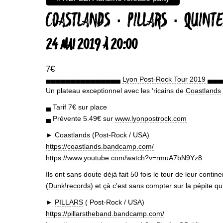
COASTLANDS ۰ PILLARS ۰ QUINT
24 MAI 2019 À 20:00
7€
▄▄▄▄▄▄▄▄▄▄▄▄▄▄▄
Lyon Post-Rock Tour 2019
▄▄▄
Un plateau exceptionnel avec les ‘ricains de
Coastlands
▄ Tarif 7€ sur place
▄ Prévente 5.49€ sur
www.lyonpostrock.com
►
Coastlands
(Post-Rock / USA)
https://coastlands.bandcamp.com/
https://www.youtube.com/watch?v=rmuA7bN9Yz8
Ils ont sans doute déjà fait 50 fois le tour de leur conti
(
Dunk!records
) et çà c’est sans compter sur la pépite q
►
PILLARS
( Post-Rock / USA)
https://pillarstheband.bandcamp.com/