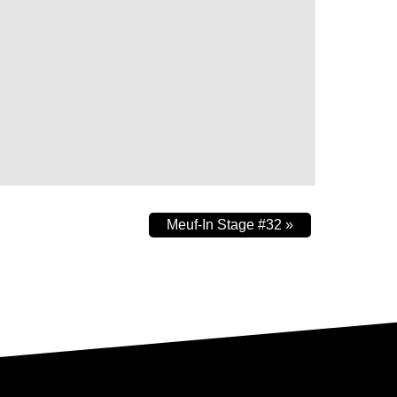
Meuf-In Stage #32
»