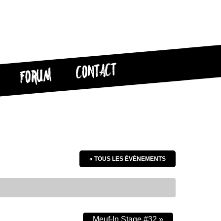
CONTACT
FORUM
« TOUS LES ÉVÈNEMENTS
Meuf-In Stage #32
»