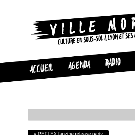
CULTURE EN SOUS-SOL À LYON ET SES
RADIO
AGENDA
ACCUEIL
«
REFLEX fanzine release party