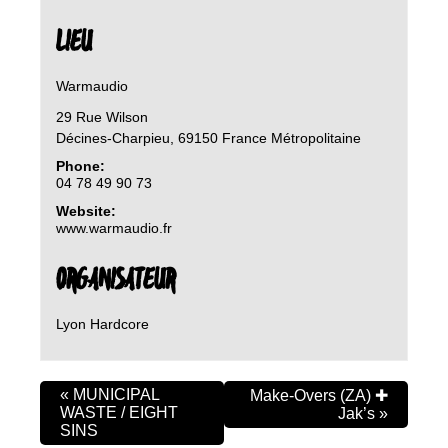
LIEU
Warmaudio
29 Rue Wilson
Décines-Charpieu
,
69150
France Métropolitaine
Phone:
04 78 49 90 73
Website:
www.warmaudio.fr
ORGANISATEUR
Lyon Hardcore
«
MUNICIPAL
Make-Overs (ZA) ✚
WASTE / EIGHT
Jak’s
»
SINS