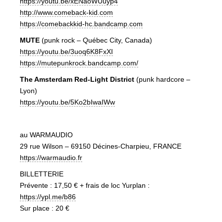
https://youtu.be/xENaoWUuyp4
http://www.comeback-kid.com
https://comebackkid-hc.bandcamp.com
MUTE
(punk rock – Québec City, Canada)
https://youtu.be/3uoq6K8FxXI
https://mutepunkrock.bandcamp.com/
The Amsterdam Red-Light District
(punk hardcore –
Lyon)
https://youtu.be/5Ko2bIwaIWw
au WARMAUDIO
29 rue Wilson – 69150 Décines-Charpieu, FRANCE
https://warmaudio.fr
BILLETTERIE
Prévente : 17,50 € + frais de loc Yurplan :
https://ypl.me/b86
Sur place : 20 €