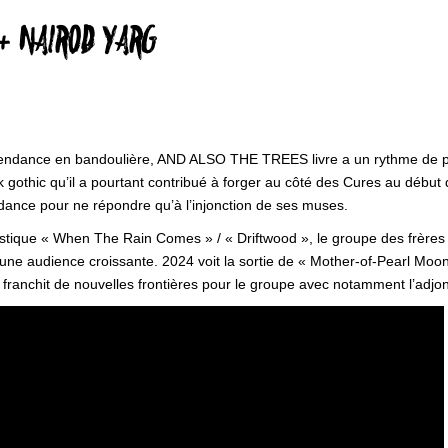
+ NAIROD YARG
dépendance en bandoulière, AND ALSO THE TREES livre a un rythme de plu
 gothic qu’il a pourtant contribué à forger au côté des Cures au début d
ce pour ne répondre qu’à l’injonction de ses muses.
stique « When The Rain Comes » / « Driftwood », le groupe des frères
et une audience croissante. 2024 voit la sortie de « Mother-of-Pearl M
qui franchit de nouvelles frontières pour le groupe avec notamment l’adjo