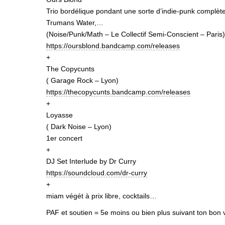
Trio bordélique pondant une sorte d’indie-punk complèt
Trumans Water,…
(Noise/Punk/Math – Le Collectif Semi-Conscient – Paris)
https://
oursblond.bandcamp.com/
releases
+
The Copycunts
( Garage Rock – Lyon)
https://
thecopycunts.bandcamp.com/
releases
+
Loyasse
( Dark Noise – Lyon)
1er concert
+
DJ Set Interlude by Dr Curry
https://soundcloud.com/
dr-curry
+
miam végét à prix libre, cocktails…
PAF et soutien = 5e moins ou bien plus suivant ton bon