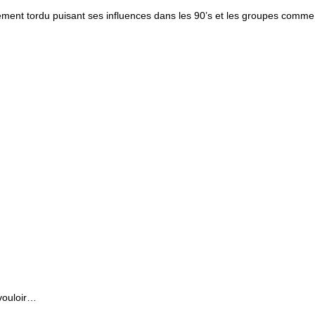
ement tordu puisant ses influence
s dans les 90’s et les groupes comme 
 vouloir…