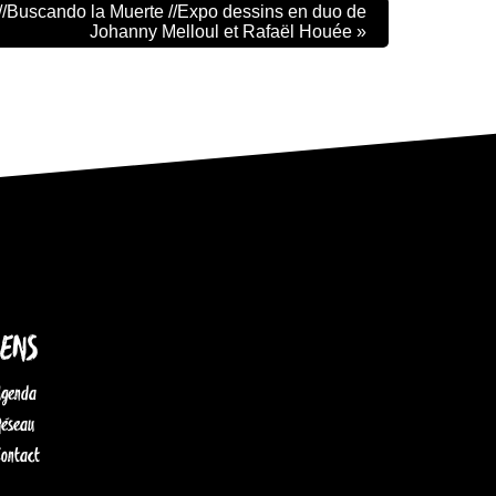
 //Buscando la Muerte //Expo dessins en duo de
Johanny Melloul et Rafaël Houée
»
IENS
Agenda
Réseau
Contact