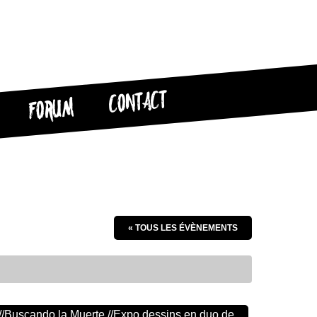
CONTACT
FORUM
« TOUS LES ÉVÈNEMENTS
 //Buscando la Muerte //Expo dessins en duo de